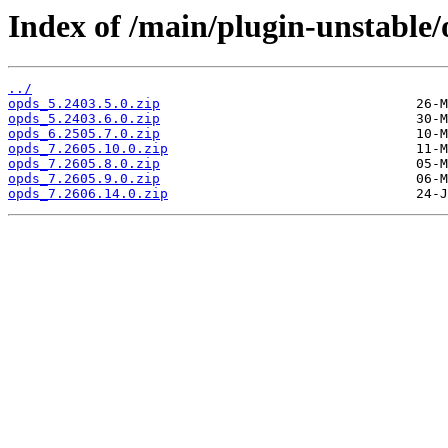
Index of /main/plugin-unstable/
../
opds_5.2403.5.0.zip
opds_5.2403.6.0.zip
opds_6.2505.7.0.zip
opds_7.2605.10.0.zip
opds_7.2605.8.0.zip
opds_7.2605.9.0.zip
opds_7.2606.14.0.zip